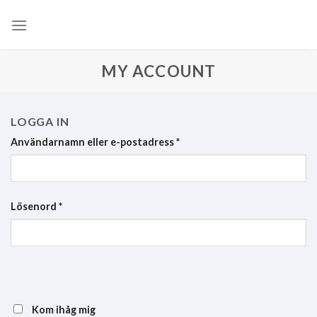
Skip
to
content
MY ACCOUNT
LOGGA IN
Användarnamn eller e-postadress
*
Lösenord
*
Kom ihåg mig