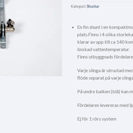
Kategori:
Shuntar
En fin shunt i en kompaktmo
plats.Finns i 4 olika storlek
klarar av upp till ca 140 k
önskad vattentemperatur.
Finns utbyggnads fördelare o
Varje slinga är utrustad med
flöde separat på varje sling
På undre balken (blå) kan 
Fördelaren levereras med l
Ej för 1 rörs system