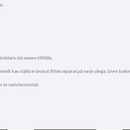
r.
delare vid senare tillfälle.
kelt kan ställa in önskat flöde separat på varje slinga. (övre balk
rs av rumstermostat.