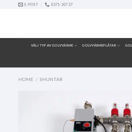
Skip
E-POST
0371-207 27
to
content
VÄLJ TYP AV GOLVVÄRME
GOLVVÄRMEPLÅTAR
GO
HOME
/
SHUNTAR