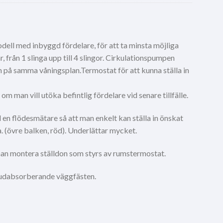
dell med inbyggd fördelare, för att ta minsta möjliga
ar, från 1 slinga upp till 4 slingor. Cirkulationspumpen
vm på samma våningsplan.Termostat för att kunna ställa in
m man vill utöka befintlig fördelare vid senare tillfälle.
 en flödesmätare så att man enkelt kan ställa in önskat
a. (övre balken, röd). Underlättar mycket.
man montera ställdon som styrs av rumstermostat.
judabsorberande väggfästen.