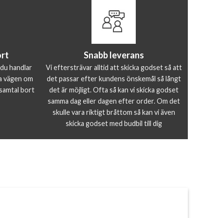
ort
Snabb leverans
 du handlar
Vi eftersträvar alltid att skicka godset så att
ela vägen om
det passar efter kundens önskemål så långt
 samtal bort
det är möjligt. Ofta så kan vi skicka godset
samma dag eller dagen efter order. Om det
skulle vara riktigt bråttom så kan vi även
skicka godset med budbil till dig