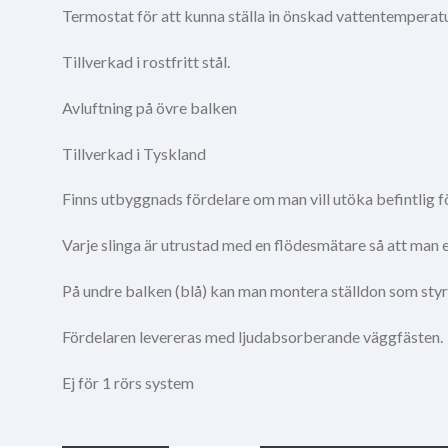
Termostat för att kunna ställa in önskad vattentemperatu
Tillverkad i rostfritt stål.
Avluftning på övre balken
Tillverkad i Tyskland
Finns utbyggnads fördelare om man vill utöka befintlig för
Varje slinga är utrustad med en flödesmätare så att man en
På undre balken (blå) kan man montera ställdon som sty
Fördelaren levereras med ljudabsorberande väggfästen.
Ej för 1 rörs system