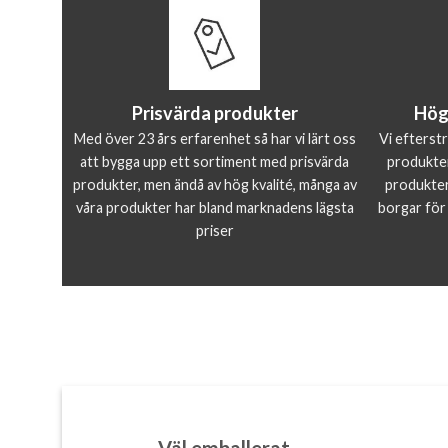
Prisvärda produkter
Hög
Med över 23 års erfarenhet så har vi lärt oss
Vi efterst
att bygga upp ett sortiment med prisvärda
produkter
produkter, men ändå av hög kvalité, många av
produkter 
våra produkter har bland marknadens lägsta
borgar för
priser
Väl emballerat