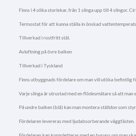
Finns i 4 olika storlekar, från 1 slinga upp till 4 slingor
Termostat för att kunna ställa in önskad vattentemperatu
Tillverkad i rostfritt stål.
Avluftning på övre balken
Tillverkad i Tyskland
Finns utbyggnads fördelare om man vill utöka befintlig för
Varje slinga är utrustad med en flödesmätare så att man e
På undre balken (blå) kan man montera ställdon som sty
Fördelaren levereras med ljudabsorberande väggfästen.
Fördelaren kan kompletteras med en bypass om man ska