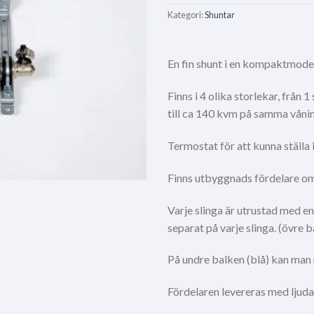
Kategori:
Shuntar
En fin shunt i en kompaktmodel
Finns i 4 olika storlekar, från 
till ca 140 kvm på samma våni
Termostat för att kunna ställa
Finns utbyggnads fördelare om m
Varje slinga är utrustad med en
separat på varje slinga. (övre 
På undre balken (blå) kan man
Fördelaren levereras med ljud