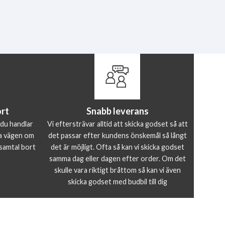
ort
Snabb leverans
 du handlar
Vi eftersträvar alltid att skicka godset så att
ela vägen om
det passar efter kundens önskemål så långt
 samtal bort
det är möjligt. Ofta så kan vi skicka godset
samma dag eller dagen efter order. Om det
skulle vara riktigt bråttom så kan vi även
skicka godset med budbil till dig