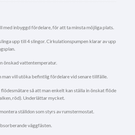
l med inbyggd fördelare, för att ta minsta möjliga plats.
1 slinga upp till 4 slingor. Cirkulationspumpen klarar av upp
ngsplan.
 in önskad vattentemperatur.
an vill utöka befintlig fördelare vid senare tillfälle.
 flödesmätare så att man enkelt kan ställa in önskat flöde
balken, röd). Underlättar mycket.
 montera ställdon som styrs av rumstermostat.
absorberande väggfästen.