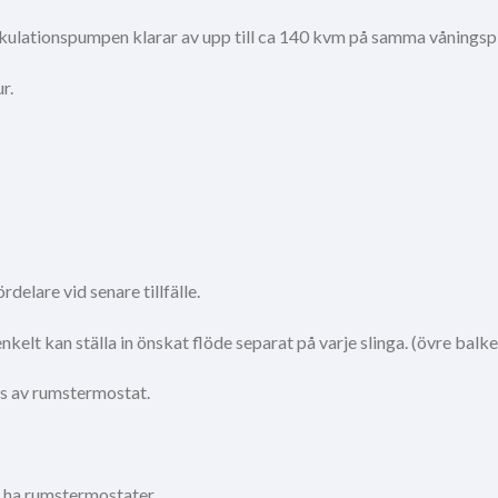
. Cirkulationspumpen klarar av upp till ca 140 kvm på samma våningsp
r.
delare vid senare tillfälle.
nkelt kan ställa in önskat flöde separat på varje slinga. (övre balk
rs av rumstermostat.
 ha rumstermostater.