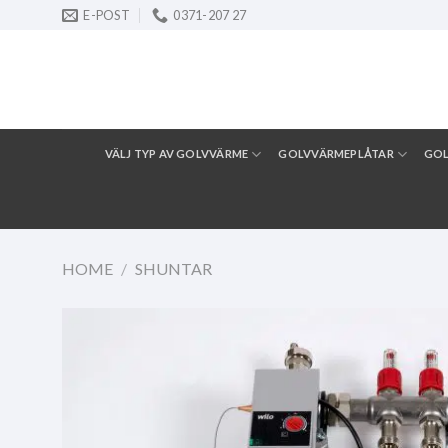
Skip
E-POST
0371-207 27
to
content
VÄLJ TYP AV GOLVVÄRME
GOLVVÄRMEPLÅTAR
GO
HOME
/
SHUNTAR