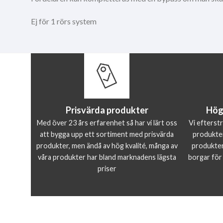
Ej för 1 rörs system
Prisvärda produkter
Hög
Med över 23 års erfarenhet så har vi lärt oss
Vi efterst
att bygga upp ett sortiment med prisvärda
produkter
produkter, men ändå av hög kvalité, många av
produkter 
våra produkter har bland marknadens lägsta
borgar för
priser