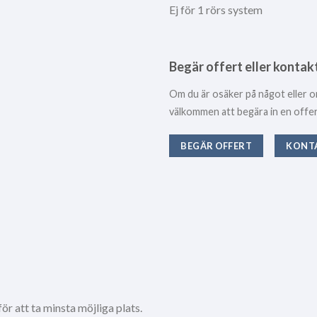
Ej för 1 rörs system
Begär offert eller kontak
Om du är osäker på något eller o
välkommen att begära in en offert 
BEGÄR OFFERT
KONT
r att ta minsta möjliga plats.