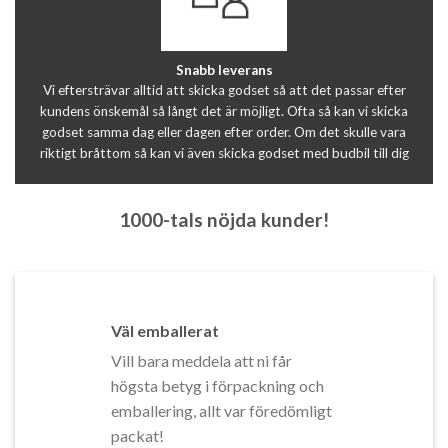
Snabb leverans
Vi eftersträvar alltid att skicka godset så att det passar efter
kundens önskemål så långt det är möjligt. Ofta så kan vi skicka
godset samma dag eller dagen efter order. Om det skulle vara
riktigt bråttom så kan vi även skicka godset med budbil till dig
1000-tals nöjda kunder!
Väl emballerat
Vill bara meddela att ni får
högsta betyg i förpackning och
emballering, allt var föredömligt
packat!