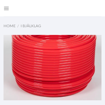
Skip
to
content
HOME
/
I BJÄLKLAG